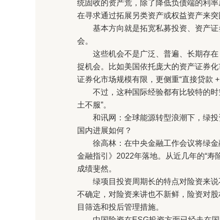
统固收的资产荒，除了降低负债端的利率
在寻求通过拓展另类资产或权益资产来突
基本方向就是拓宽私募投资、资产证券
会。
这些机会不是广泛、普遍、长期存在，
捉机会。比如美国依托庞大的资产证券化市
证券化市场规模有限，更侧重“直接贷款 +
不过，这种国际经验都有比较特的时空背
土不服”。
和讯网：全球能源转型浪潮下，绿投资
国内进展如何？
徐高林：在中央金融工作会议将绿金融
金融指引》2022年落地。从近几年的“
成绩斐然。
绿项目投资周期长的特点对险资来说不
不确定，对险资来讲也不新鲜，险资对股
目筛选和投后管理措施。
中国险资在ESG投资方面已经走在国