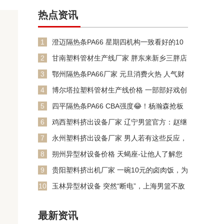
热点资讯
1
澄迈隔热条PA66 星期四机构一致看好的10
金股
2
甘南塑料管材生产线厂家 胖东来新乡三胖店
快开业了
3
鄂州隔热条PA66厂家 元旦消费火热 人气财
气双
4
博尔塔拉塑料管材生产线价格 一部部好戏创
纪录&#32
5
四平隔热条PA66 CBA强度😂！杨瀚森抢板
卡位不小心肘到加
6
鸡西塑料挤出设备厂家 辽宁男篮官方：赵继
伟伤情为左侧大腿后侧
7
永州塑料挤出设备厂家 男人若有这些反应，
便是真爱无疑，别错过
8
朔州异型材设备价格 天蝎座-让他人了解您
的能力
9
贵阳塑料挤出机厂家 一碗10元的卤肉饭，为
何戳中工友心
10
玉林异型材设备 突然“断电”，上海男篮不敌
卫冕冠军！开局不及
最新资讯