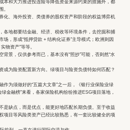
成本和大力推进投连险等降低资金来源约束的措施外，都
围。
化、海外投资、类债券的股权资产和阶段的权益博弈机
各地都要结金融、经济、税收等环境条件，去挖掘和捕
场，形成“抵押贷款 + 结构化证券”主导模式；欧洲则因
 实物资产”等等。
景，仅供参考而已，基本没有“照抄”可能，否则然“水
成为险资配置新方向。绿项目与险资负债特如何匹配？
作为须做好的“五篇大文章”之一后，《银行业保险业绿
寿险绿金融榜”来看，各家保险机构纷纷推进ESG项目落地，
是缺点，而是优点，能更好地匹配长期负债。至于收益
权项目等风险类资产已经比较熟悉，有一套比较健全的项
际前列，一直在进行国际交流与作。