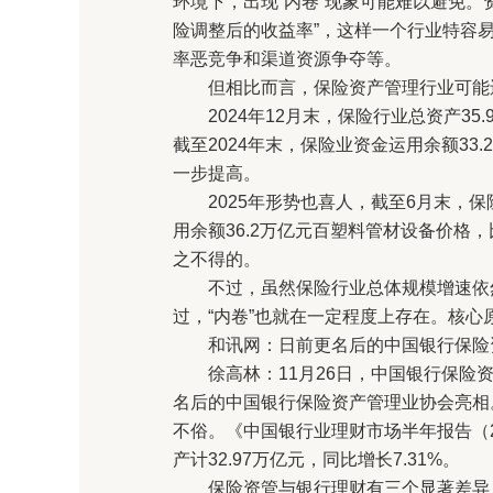
环境下，出现“内卷”现象可能难以避免。
险调整后的收益率”，这样一个行业特容易
率恶竞争和渠道资源争夺等。
但相比而言，保险资产管理行业可能还
2024年12月末，保险行业总资产35.9
截至2024年末，保险业资金运用余额33.2
一步提高。
2025年形势也喜人，截至6月末，保险
用余额36.2万亿元百塑料管材设备价格，
之不得的。
不过，虽然保险行业总体规模增速依然
过，“内卷”也就在一定程度上存在。核
和讯网：日前更名后的中国银行保险资
徐高林：11月26日，中国银行保险资
名后的中国银行保险资产管理业协会亮相
不俗。《中国银行业理财市场半年报告（2
产计32.97万亿元，同比增长7.31%。
保险资管与银行理财有三个显著差异：