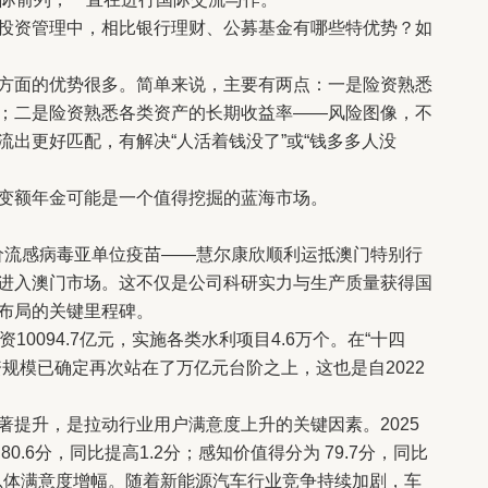
资管理中，相比银行理财、公募基金有哪些特优势？如
面的优势很多。简单来说，主要有两点：一是险资熟悉
；二是险资熟悉各类资产的长期收益率——风险图像，不
出更好匹配，有解决“人活着钱没了”或“钱多多人没
额年金可能是一个值得挖掘的蓝海市场。
的四价流感病毒亚单位疫苗——慧尔康欣顺利运抵澳门特别行
进入澳门市场。这不仅是公司科研实力与生产质量获得国
布局的关键里程碑。
0094.7亿元，实施各类水利项目4.6万个。在“十四
规模已确定再次站在了万亿元台阶之上，这也是自2022
著提升，是拉动行业用户满意度上升的关键因素。2025
.6分，同比提高1.2分；感知价值得分为 79.7分，同比
过总体满意度增幅。随着新能源汽车行业竞争持续加剧，车