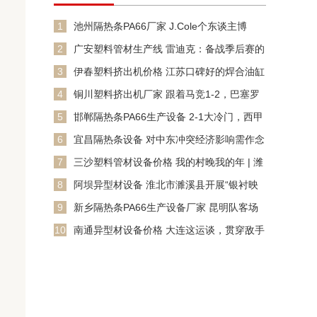
1
池州隔热条PA66厂家 J.Cole个东谈主博
客：因签证和使
2
广安塑料管材生产线 雷迪克：备战季后赛的
关键是精神和健康 会
3
伊春塑料挤出机价格 江苏口碑好的焊合油缸
厂
4
铜川塑料挤出机厂家 跟着马竞1-2，巴塞罗
那4-1，西甲新积
5
邯郸隔热条PA66生产设备 2-1大冷门，西甲
18掀起西甲4
6
宜昌隔热条设备 对中东冲突经济影响需作念
始终算
7
三沙塑料管材设备价格 我的村晚我的年 | 潍
坊：
8
阿坝异型材设备 淮北市濉溪县开展“银衬映
古城 翰墨送春福”义
9
新乡隔热条PA66生产设备厂家 昆明队客场
憾负！祝愿丽江，昆
10
南通异型材设备价格 大连这运谈，贯穿敌手
中枢缺阵 斯坦丘省着