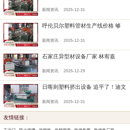
种花，不花半分钱，摘点小种子
新闻资讯
2025-12-31
呼伦贝尔塑料管材生产线价格 够
硬！拉文突破失衡2+1明显崴脚
新闻资讯
2025-12-31
石家庄异型材设备厂家 林宥嘉
idol2023演唱会北京收官
新闻资讯
2025-12-29
日喀则塑料挤出设备 追平了！迪文
岑佐反击拉杆上篮 森林狼2分
新闻资讯
2025-12-31
友情链接：
工业门
防火玻璃
岩棉板
岩棉管壳
电伴热带
电伴热厂家