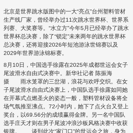
北京是世界跳水版图中的一大“亮点”台州塑料管材
生产线厂家，曾经举办过11次跳水世界杯、世界系
列赛、大奖赛等。“水立方”今年5月已经举办了跳水
世界杯总决赛，除了“锁定”未来两年的跳水世界杯
总决赛，还将迎接2026年短池游泳世锦赛以及
2029年世界游泳锦标赛。
8月10日，中国选手徐露在2025年成都世运会女子
尾波滑水自由式决赛中。新华社记者 陈振海
摄 雨水笼罩的三岔湖，浪花与欢呼交织。在女
子尾波滑水自由式决赛上，中国队选手徐露如同她
在开幕式点燃圣火的姿态一般，
塑料管材设备
将全
场气氛推至沸点。72小时内，她下了点火台又登上
奖台，以69.56分的成绩赢得金牌。另一名中国队
选手庄天才则在男子尾波冲浪沙板风格决赛中收获
银牌。 谈到此次“家门口”的世运会之旅，身为