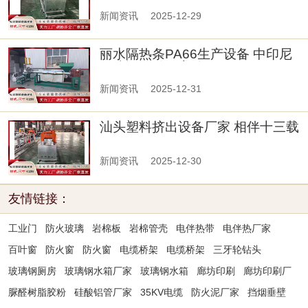
新闻资讯
2025-12-29
丽水隔热条PA66生产设备 中印尼
作建设的雅万高铁9月7日开
新闻资讯
2025-12-31
汕头塑料挤出设备厂家 相伴十三载
再启新征程 渤海银行助力天津
新闻资讯
2025-12-30
友情链接：
工业门
防火玻璃
岩棉板
岩棉管壳
电伴热带
电伴热厂家
百叶窗
防火窗
防火窗
电缆桥架
电缆桥架
三牙轮钻头
玻璃钢厕房
玻璃钢水箱厂家
玻璃钢水箱
廊坊印刷
廊坊印刷厂
脲醛树脂胶粉
硅酸铝管厂家
35KV电缆
防火泥厂家
挡烟垂壁