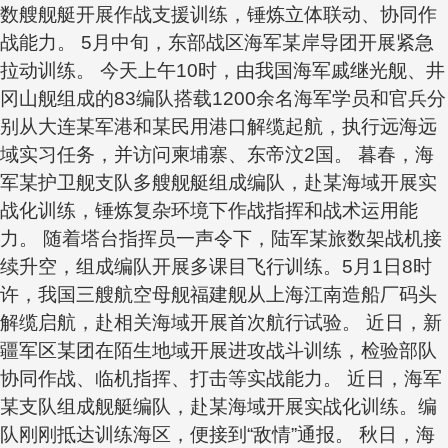
数艘舰艇开展作战支援训练，锤炼立体联动、协同作
战能力。 5月中旬，东部战区海军某岸导团开展紧急
拉动训练。 今天上午10时，由我国海军戚继光舰、井
冈山舰组成的83编队搭载1200余名海军学员和官兵分
别从大连某军港和某民用港口解缆起航，执行远海远
域实习任务，并访问柬埔寨、东帝汶2国。 暮春，海
军某护卫舰支队多艘舰艇组成编队，赴某海域开展实
战化训练，锤炼复杂环境下作战指挥和战术运用能
力。 随着塔台指挥员一声令下，陆军某旅数架战机接
续升空，组成编队开展多课目飞行训练。 ​5月1日8时
许，我国三艘航空母舰福建舰从上海江南造船厂码头
解缆启航，赴相关海域开展首次航行试验。 近日，新
疆军区某团在陌生地域开展进攻战斗训练，检验部队
协同作战、临机指挥、打击等实战能力。 近日，海军
某支队组成舰艇编队，赴某海域开展实战化训练。编
队刚刚抵达训练海区，便接到“敌情”通报。 秋日，海