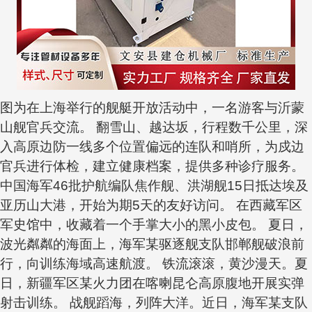
图为在上海举行的舰艇开放活动中，一名游客与沂蒙
山舰官兵交流。 翻雪山、越达坂，行程数千公里，深
入高原边防一线多个位置偏远的连队和哨所，为戍边
官兵进行体检，建立健康档案，提供多种诊疗服务。
中国海军46批护航编队焦作舰、洪湖舰15日抵达埃及
亚历山大港，开始为期5天的友好访问。 在西藏军区
军史馆中，收藏着一个手掌大小的黑小皮包。 夏日，
波光粼粼的海面上，海军某驱逐舰支队邯郸舰破浪前
行，向训练海域高速航渡。 铁流滚滚，黄沙漫天。夏
日，新疆军区某火力团在喀喇昆仑高原腹地开展实弹
射击训练。 战舰蹈海，列阵大洋。近日，海军某支队