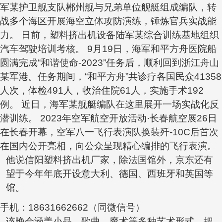
军某护卫舰支队郴州舰与兄弟单位舰艇组成编队，转
战多个海区开展海空立体攻防演练，锤炼官兵实战能
力。 日前，
塑料挤出机设备
陆军某综合训练基地组织
汽车驾驶培训考核。 9月19日，海军和平方舟医院船
圆满完成“和谐使命-2023”任务后，顺利回到浙江舟山
某军港。任务期间，“和平方舟”共诊疗各国民众41358
人次，体检491人，收治住院61人，实施手术192
例。 近日，海军某舰艇编队在这里展开一场实战化反
潜训练。 2023年空军航空开放活动·长春航空展26日
在长春开幕，空军八一飞行表演队换装歼-10C后首次
在国内公开亮相，向公众呈现精心编排的飞行表演。
他说信阳塑料挤出机厂家，除法国馆外，京东还有
望于今年年底开设意大利、德国、西班牙和英国等
馆。
手机：18631662662（同微信号）
该晚会涵盖小品、歌曲、魔术等多种艺术形式，把