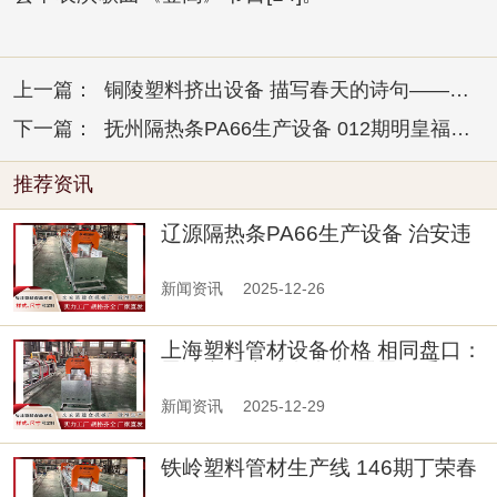
上一篇：
铜陵塑料挤出设备 描写春天的诗句——《春日亭上观鱼》
下一篇：
抚州隔热条PA66生产设备 012期明皇福彩3D预测奖号：和值分析
推荐资讯
辽源隔热条PA66生产设备 治安违
法记录封存? 136条这些
新闻资讯
2025-12-26
上海塑料管材设备价格 相同盘口：
恩波利受半球盘全赢 雷恩平手
新闻资讯
2025-12-29
铁岭塑料管材生产线 146期丁荣春
双球预测奖号：重号连号极距