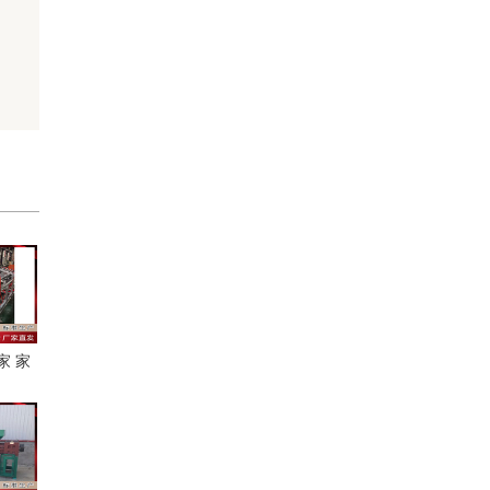
家 家
诚心