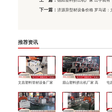
上一篇：
德阳塑料挤出机厂家 出手就有！申
下一篇：
济源异型材设备价格 罗马诺
推荐资讯
文昌塑料管材设备厂家
眉山塑料挤出机厂家 高
屯
政产学研深度协同 慕思
市早苗暗示或武力介入
圳
牵头构建数字睡眠
台海，中方：禁止向
租