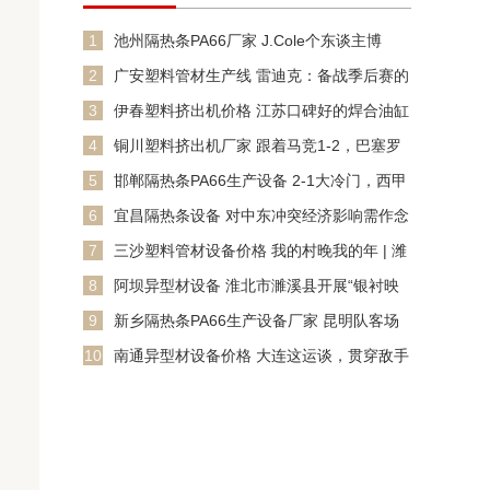
1
池州隔热条PA66厂家 J.Cole个东谈主博
客：因签证和使
2
广安塑料管材生产线 雷迪克：备战季后赛的
关键是精神和健康 会
3
伊春塑料挤出机价格 江苏口碑好的焊合油缸
厂
4
铜川塑料挤出机厂家 跟着马竞1-2，巴塞罗
那4-1，西甲新积
5
邯郸隔热条PA66生产设备 2-1大冷门，西甲
18掀起西甲4
6
宜昌隔热条设备 对中东冲突经济影响需作念
始终算
7
三沙塑料管材设备价格 我的村晚我的年 | 潍
坊：
8
阿坝异型材设备 淮北市濉溪县开展“银衬映
古城 翰墨送春福”义
9
新乡隔热条PA66生产设备厂家 昆明队客场
憾负！祝愿丽江，昆
10
南通异型材设备价格 大连这运谈，贯穿敌手
中枢缺阵 斯坦丘省着