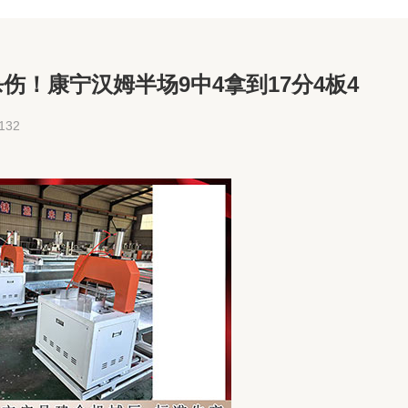
伤！康宁汉姆半场9中4拿到17分4板4
32