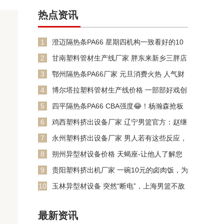
热点资讯
1
澄迈隔热条PA66 星期四机构一致看好的10
金股
2
甘南塑料管材生产线厂家 胖东来新乡三胖店
快开业了
3
鄂州隔热条PA66厂家 元旦消费火热 人气财
气双
4
博尔塔拉塑料管材生产线价格 一部部好戏创
纪录&#32
5
四平隔热条PA66 CBA强度😂！杨瀚森抢板
卡位不小心肘到加
6
鸡西塑料挤出设备厂家 辽宁男篮官方：赵继
伟伤情为左侧大腿后侧
7
永州塑料挤出设备厂家 男人若有这些反应，
便是真爱无疑，别错过
8
朔州异型材设备价格 天蝎座-让他人了解您
的能力
9
贵阳塑料挤出机厂家 一碗10元的卤肉饭，为
何戳中工友心
10
玉林异型材设备 突然“断电”，上海男篮不敌
卫冕冠军！开局不及
最新资讯