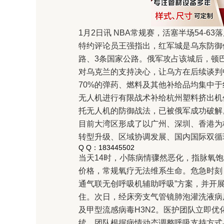
1月2日讯 NBA常规赛，活塞半场54-63
特约评论员王强指出，红军城是乌东防御
路、3条国家公路。俄军攻占该城后，顿
对乌克兰的支持决心，让乌方在后续谈判
70%的弹药、燃料及其他补给品均集中
无人机进行有限战术补给杭州塑料挤出机
托无人机的防御战法，已被俄军成功破解
目前大湾区形成了以广州、深圳、香港为
转型升级、区域协调发展、国内国际双循
Q Q：183445502
当天14时，小陈病情骤然恶化，指脉氧
价格，常规氧疗无法维系生命。危急时刻
通气联无创呼吸机辅助呼吸”方案，并开
住。次日，经床旁支气管镜肺泡灌洗液病
及甲型流感病毒H3N2。医护团队立即
续，团队根据病情动态调整呼吸支持方式