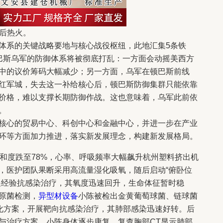
落后热火。
体系的关键战略要地与核心战役枢纽，此地汇集5条铁
巴斯乌军的防御体系将被彻底打乱：一方面会动摇美西方
中的议价筹码大幅减少；另一方面，乌军在顿巴斯前线
于红军城，失去这一补给核心后，顿巴斯防御集群只能依靠
价格，难以支撑长期防御作战。这也意味着，乌军此前依
。
核心的贸易中心、科创中心和金融中心，并进一步在产业
环等方面加力推进，落实新发展理念，构建新发展格局。
饱和度跌至78%，心率、呼吸频率大幅飙升杭州塑料挤出机
，医护团队果断采用高流量湿化吸氧，随后启动“俯卧位
展经验抗感染治疗，其氧度迅速回升，生命体征暂时稳
原菌检测，
异型材设备
小陈被检出金黄葡萄球菌、链球菌
优化方案，开展靶向抗感染治疗，其肺部感染迅速好转。后
与治疗方案，小陈身体逐步康复，复查胸部CT显示肺部